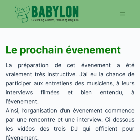
S
k
i
p
t
o
Le prochain évenement
c
o
n
La préparation de cet évenement a 
t
vraiement très instructive. J’ai eu la chanc
e
participer aux entretiens des musiciens, à l
n
interviews filmées et bien entendu
t
l’évenement.
Ainsi, l’organisation d’un évenement comme
par une rencontre et une interview. Ci dess